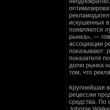
неоднократно.
оптимизирова
рекламодател
искушенных в
появляются л
рынка», — го
ассоциации р
показывают: 
показателя по
долю рынка н
том, что рекл
Крупнейшая в
рецессии про
средства. По 
Johnnie Walke