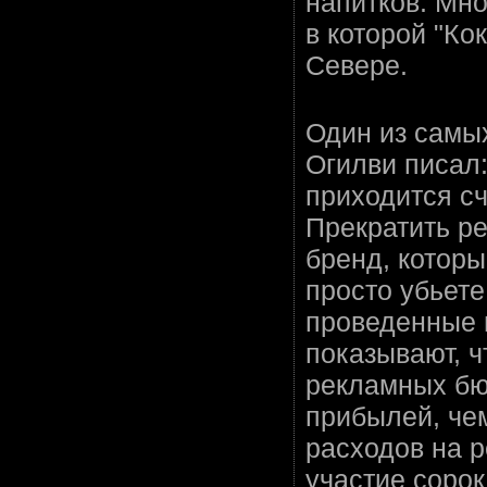
напитков. Мн
в которой "Ко
Севере.
Один из самы
Огилви писал:
приходится с
Прекратить р
бренд, которы
просто убьете
проведенные 
показывают, ч
рекламных бю
прибылей, че
расходов на 
участие соро