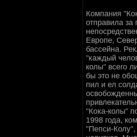
Компания "Ко
отправила за 
непосредствен
Европе, Севе
бассейна. Рек
"каждый челов
колы" всего л
бы это не обо
пил и ел солд
освобожденны
привлекатель
"Кока-колы" п
1998 года, ко
"Пепси-Колу",