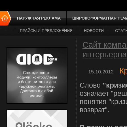
НАРУЖНАЯ РЕКЛАМА
ШИРОКОФОРМАТНАЯ ПЕЧ
ПРАЙСЫ И ПРЕДЛОЖЕНИЯ
НОВОСТИ
СТАТ
Сайт компа
интерьерна
К
15.10.2012
Светодиодные
модули, контроллеры
и блоки питания для
Слово
"кризи
наружной рекламы.
Доставка в любой
означает "реш
регион.
понятия "криз
возврат".