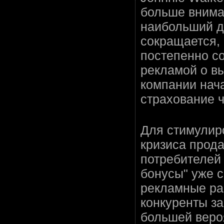
больше внима
наибольший до
сокращается, 
постепенно с
рекламой о в
компании нача
страхование ч
Для стимулир
кризиса прод
потребителей 
бонусы" уже с
рекламные рас
конкуренты за
большей вероя