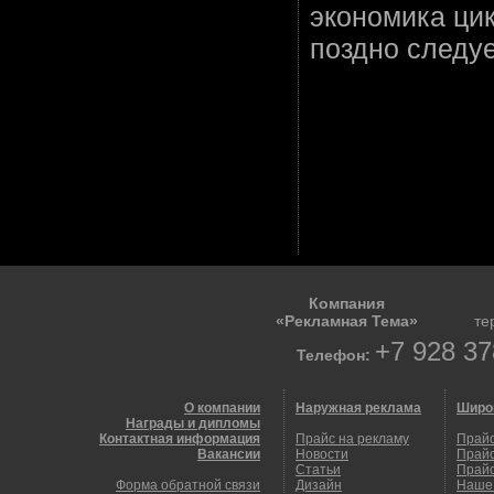
экономика цик
поздно следу
Компания
«Рекламная Тема»
те
+7 928 37
Телефон:
О компании
Наружная реклама
Широ
Награды и дипломы
Контактная информация
Прайс на рекламу
Прайс
Вакансии
Новости
Прайс
Статьи
Прайс
Форма обратной связи
Дизайн
Наше