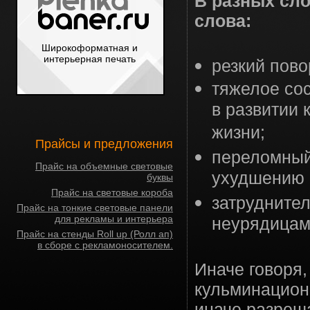
В разных сло
слова:
Широкоформатная и
интерьерная печать
резкий пово
тяжелое со
в развитии 
жизни;
Прайсы и предложения
переломный
Прайс на объемные световые
ухудшению 
буквы
Прайс на световые короба
затрудните
Прайс на тонкие световые панели
для рекламы и интерьера
неурядицам
Прайс на стенды Roll up (Ролл ап)
в сборе с рекламоносителем.
Иначе говоря,
кульминационн
иначе разреш