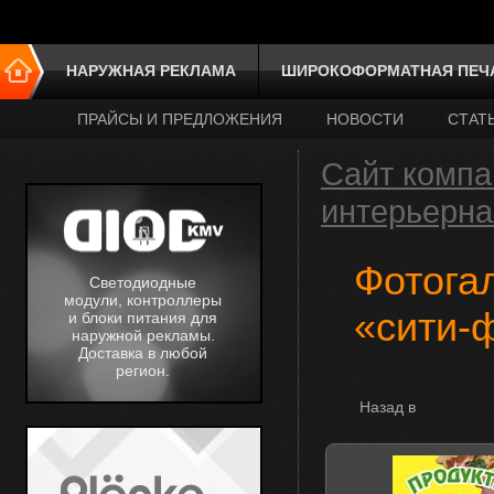
НАРУЖНАЯ РЕКЛАМА
ШИРОКОФОРМАТНАЯ ПЕЧ
ПРАЙСЫ И ПРЕДЛОЖЕНИЯ
НОВОСТИ
СТАТ
Сайт компа
интерьерна
Фотога
Светодиодные
модули, контроллеры
«сити-
и блоки питания для
наружной рекламы.
Доставка в любой
регион.
Назад в