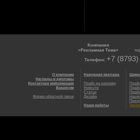
Компания
«Рекламная Тема»
те
+7 (8793)
Телефон:
О компании
Наружная реклама
Широ
Награды и дипломы
Контактная информация
Прайс на рекламу
Прайс
Вакансии
Новости
Прайс
Статьи
Прайс
Форма обратной связи
Дизайн
Наше
Пред
Наши работы
Требо