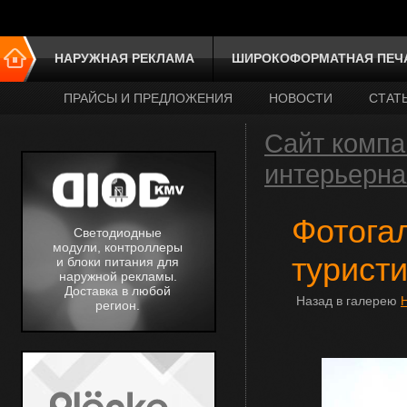
НАРУЖНАЯ РЕКЛАМА
ШИРОКОФОРМАТНАЯ ПЕЧ
ПРАЙСЫ И ПРЕДЛОЖЕНИЯ
НОВОСТИ
СТАТ
Сайт компа
интерьерна
Фотога
Светодиодные
модули, контроллеры
турист
и блоки питания для
наружной рекламы.
Доставка в любой
Назад в галерею
регион.