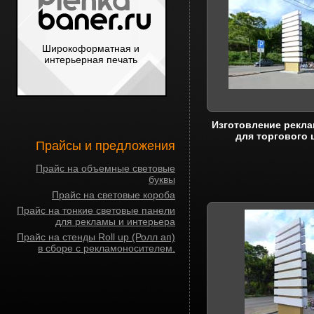
Широкоформатная и
интерьерная печать
Изготовление рекл
для торгового 
Прайсы и предложения
Прайс на объемные световые
буквы
Прайс на световые короба
Прайс на тонкие световые панели
для рекламы и интерьера
Прайс на стенды Roll up (Ролл ап)
в сборе с рекламоносителем.