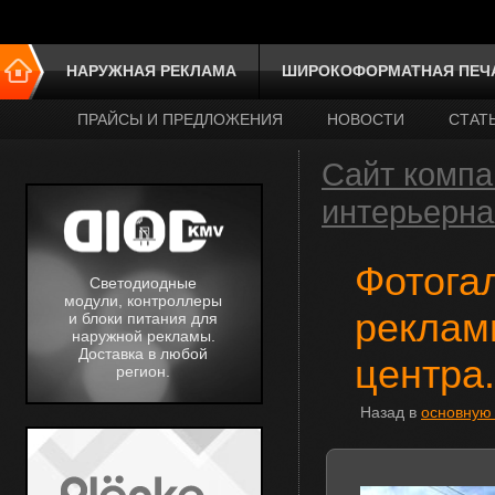
НАРУЖНАЯ РЕКЛАМА
ШИРОКОФОРМАТНАЯ ПЕЧ
ПРАЙСЫ И ПРЕДЛОЖЕНИЯ
НОВОСТИ
СТАТ
Сайт компа
интерьерна
Фотога
Светодиодные
модули, контроллеры
реклам
и блоки питания для
наружной рекламы.
Доставка в любой
центра.
регион.
Назад в
основную