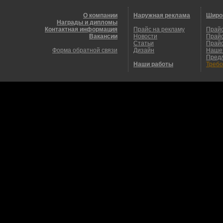
О компании
Наружная реклама
Широ
Награды и дипломы
Контактная информация
Прайс на рекламу
Прайс
Вакансии
Новости
Прайс
Статьи
Прайс
Форма обратной связи
Дизайн
Наше
Пред
Наши работы
Требо