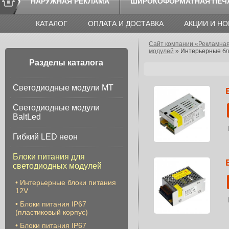
НАРУЖНАЯ РЕКЛАМА
ШИРОКОФОРМАТНАЯ ПЕЧ
КАТАЛОГ
ОПЛАТА И ДОСТАВКА
АКЦИИ И Н
Сайт компании «Рекламна
модулей
»
Интерьерные бл
Разделы каталога
Светодиодные модули МТ
Светодиодные модули
BaltLed
Гибкий LED неон
Блоки питания для
светодиодных модулей
•
Интерьерные блоки питания
12V
•
Блоки питания IP67
(пластиковый корпус)
•
Блоки питания IP67