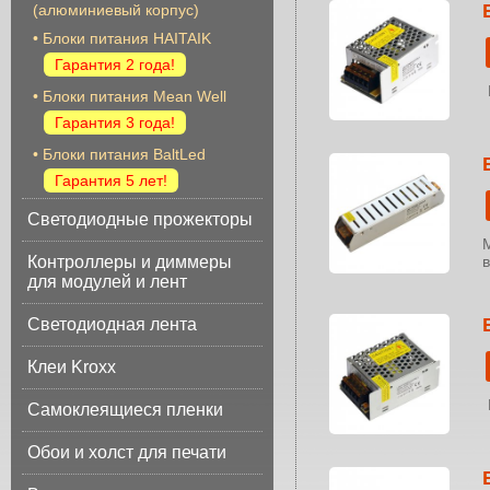
(алюминиевый корпус)
•
Блоки питания HAITAIK
Гарантия 2 года!
•
Блоки питания Mean Well
Гарантия 3 года!
•
Блоки питания BaltLed
Гарантия 5 лет!
Светодиодные прожекторы
Контроллеры и диммеры
для модулей и лент
Светодиодная лента
Клеи Kroxx
Самоклеящиеся пленки
Обои и холст для печати