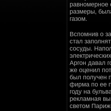
равномерное 
размеры, был
газом.
Вспомнив о з
стал заполня
сосуды. Напо
электрических
Аргон давал 
же оценил пот
был получен п
фирма по ее п
году на буль
рекламная выв
светом Парижс