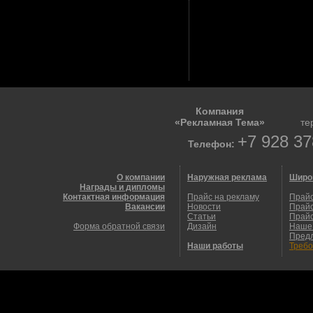
Компания
«Рекламная Тема»
те
+7 928 37
Телефон:
О компании
Наружная реклама
Широ
Награды и дипломы
Контактная информация
Прайс на рекламу
Прайс
Вакансии
Новости
Прайс
Статьи
Прайс
Форма обратной связи
Дизайн
Наше
Пред
Наши работы
Требо