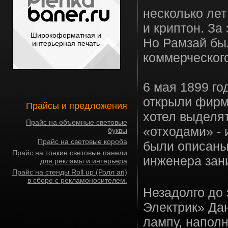
несколько лет
и криптон. За
Широкоформатная и
Но Рамзай бы
интерьерная печать
коммерческого
6 мая 1899 г
открыли фирму
Прайсы и предложения
хотел выделят
Прайс на объемные световые
«отходами» - 
буквы
Прайс на световые короба
были описаны,
Прайс на тонкие световые панели
инженера зан
для рекламы и интерьера
Прайс на стенды Roll up (Ролл ап)
в сборе с рекламоносителем.
Незадолго до
Электрик» Да
лампу, напол