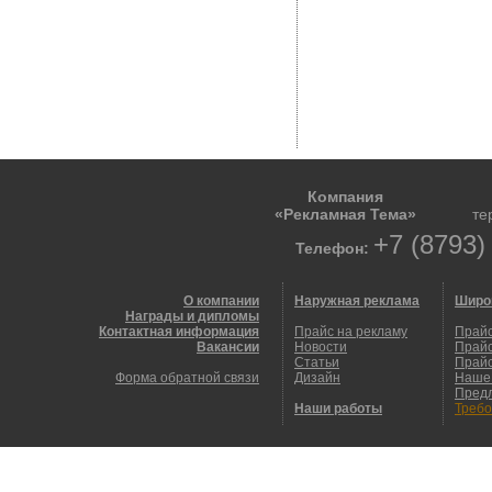
Компания
«Рекламная Тема»
те
+7 (8793)
Телефон:
О компании
Наружная реклама
Широ
Награды и дипломы
Контактная информация
Прайс на рекламу
Прайс
Вакансии
Новости
Прайс
Статьи
Прайс
Форма обратной связи
Дизайн
Наше
Пред
Наши работы
Требо