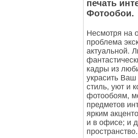
печать инт
Фотообои.
Несмотря на 
проблема экс
актуальной. 
фантастическ
кадры из люб
украсить Ваш 
стиль, уют и
фотообоям, м
предметов инт
ярким акцент
и в офисе; и 
пространство.