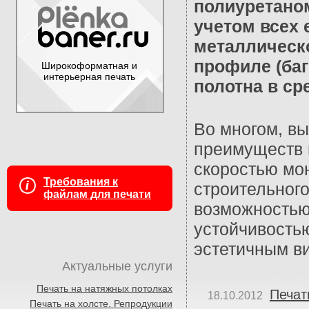
полиуретано
учетом всех 
металлическ
профиле (баг
Широкоформатная и
интерьерная печать
полотна в ср
Во многом, вы
преимуществ в
скоростью мон
Требования к
строительного
файлам для печати
возможностью
устойчивость
эстетичным ви
Актуальные услуги
Печать на натяжных потолках
Печат
18.10.2012
Печать на холсте. Репродукции