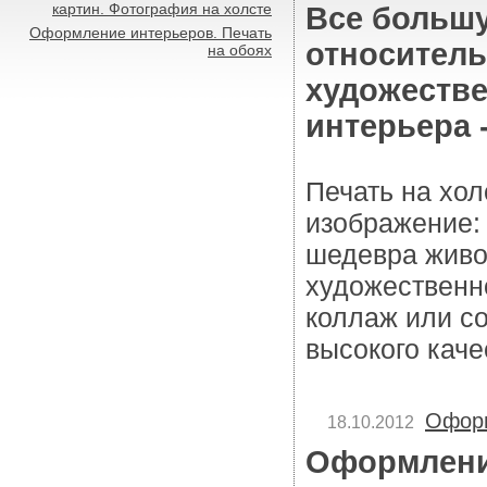
картин. Фотография на холсте
Все больш
Оформление интерьеров. Печать
относитель
на обоях
художеств
интерьера -
Печать на хол
изображение:
шедевра живо
художественн
коллаж или с
высокого каче
Оформ
18.10.2012
Оформлени