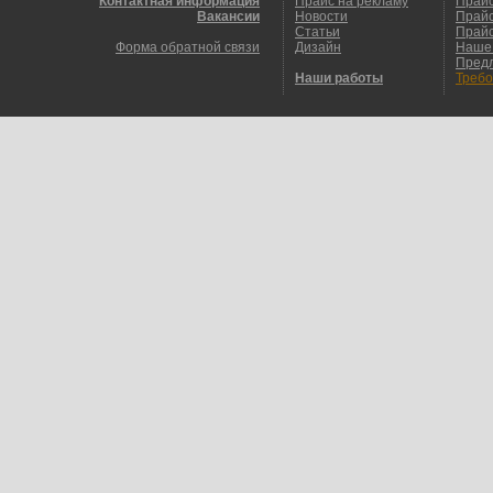
Контактная информация
Прайс на рекламу
Прайс
Вакансии
Новости
Прайс
Статьи
Прайс
Форма обратной связи
Дизайн
Наше
Пред
Наши работы
Требо