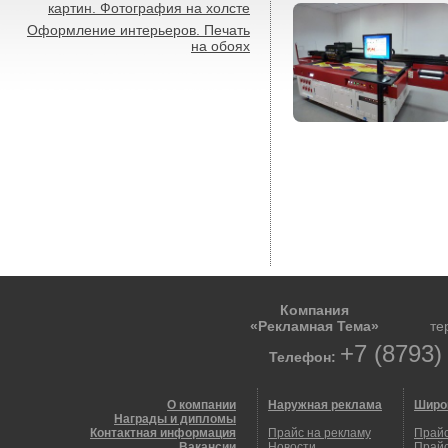
картин. Фотография на холсте
Оформление интерьеров. Печать
на обоях
Компания
«Рекламная Тема»
те
+7 (8793)
Телефон:
О компании
Наружная реклама
Широ
Награды и дипломы
Контактная информация
Прайс на рекламу
Прайс
Вакансии
Новости
Прайс