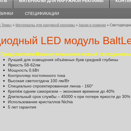
АТЬ
МАТЕРИАЛЫ ДЛЯ НАРУЖНОЙ РЕКЛАМЫ
КОНТА
ОВИНКИ
СПЕЦИФИКАЦИИ
я Тема»
»
Материалы для наружной рекламы
»
Акции и новинки
» Светодиодны
иодный LED модуль BaltL
Представляем Вашему вниманию новый светодиодный
Лучший для освещения объёмных букв средней глубины
Яркость 58-62лм
Мощность 0,6Вт
Контроллер постоянного тока
Высокая светоотдача 100 лм/Вт
Специально спроектированная линза - 160°
Крепёж одним саморезом – экономия времени до 40%
Длительный срок службы – 45000 ч при потере яркости до 30%
Использование кристаллов Nichia
5 лет гарантия