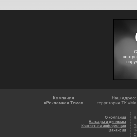
С
контро
нару
Компания
Наш адрес:
«Рекламная Тема»
территория ТК «Маш
О компании
Н
Награды и дипломы
Контактная информация
П
Вакансии
Н
С