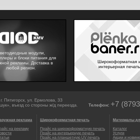
ветодиодные модули,
ллеры и блоки питания для
Широкоформатная 
жной рекламы. Доставка в
интерьерная печать
любой регион.
г. Пятигорск
,
ул. Ермолова, 33
+7 (8793
ук», въезд со стороны ж/д переезда.
Телефон:
аружная реклама
Широкоформатная печать
Материалы дл
райс на рекламу
Прайс на широкоформатную печать
Каталог
овости
Прайс на интерьерную печать
Услуги
татьи
Прайс на планшетную UV печать
Акции и новинк