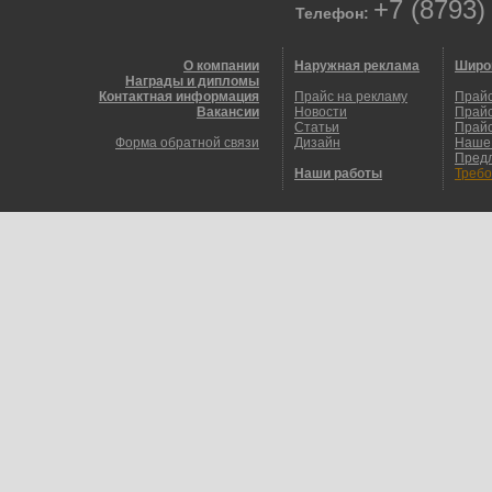
+7 (8793)
Телефон:
О компании
Наружная реклама
Широ
Награды и дипломы
Контактная информация
Прайс на рекламу
Прайс
Вакансии
Новости
Прайс
Статьи
Прайс
Форма обратной связи
Дизайн
Наше
Пред
Наши работы
Требо