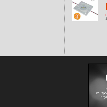
С
контро
нару