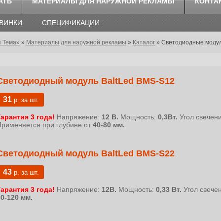
АТЬ
МАТЕРИАЛЫ ДЛЯ НАРУЖНОЙ РЕКЛАМЫ
КОНТА
ОВИНКИ
СПЕЦИФИКАЦИИ
я Тема»
»
Материалы для наружной рекламы
»
Каталог
»
Светодиодные модул
Светодиодный модуль BaltLed BMS-S12
31
р. за шт.
Гарантия 3 года!
Напряжение:
12 В.
Мощность:
0,3Вт.
Угол свечен
Применяется при глубине от
40-80 мм.
Светодиодный модуль BaltLed BMS-S22
43
р. за шт.
Гарантия 3 года!
Напряжение:
12В.
Мощность:
0,33 Вт.
Угол свече
60-120 мм.