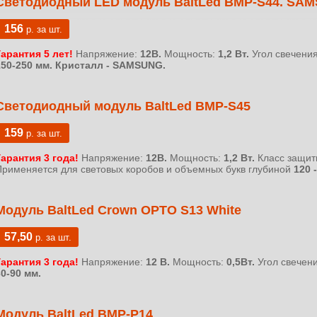
Светодиодный LED модуль BaltLed BMP-S44. SA
156
р. за шт.
Гарантия 5 лет!
Напряжение:
12В.
Мощность:
1,2 Вт.
Угол свечени
150-250 мм.
Кристалл - SAMSUNG.
Светодиодный модуль BaltLed BMP-S45
159
р. за шт.
Гарантия 3 года!
Напряжение:
12В.
Мощность:
1,2 Вт.
Класс защит
Применяется для световых коробов и объемных букв глубиной
120 
Модуль BaltLed Crown OPTO S13 White
57,50
р. за шт.
Гарантия 3 года!
Напряжение:
12 В.
Мощность:
0,5Вт.
Угол свечен
30-90 мм.
Модуль BaltLed BMP-P14