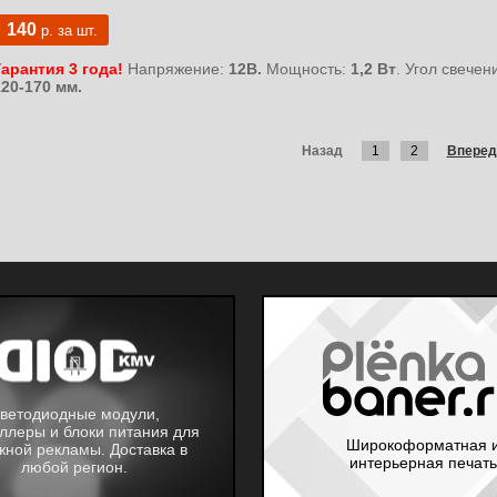
140
р. за шт.
Гарантия 3 года!
Напряжение:
12В.
Мощность:
1,2 Вт
. Угол свечен
120-170 мм.
Назад
1
2
Вперед
ветодиодные модули,
ллеры и блоки питания для
Широкоформатная 
жной рекламы. Доставка в
интерьерная печать
любой регион.