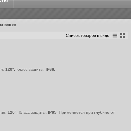
КТЫ
и BaltLed
Список товаров в виде:
ия:
120°.
Класс защиты:
IP66.
ния:
120°.
Класс защиты:
IP65.
Применяется при глубине от