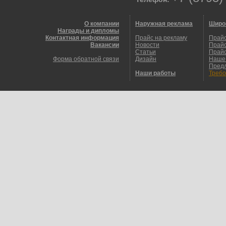
О компании
Наружная реклама
Широ
Награды и дипломы
Контактная информация
Прайс на рекламу
Прайс
Вакансии
Новости
Прайс
Статьи
Прайс
Форма обратной связи
Дизайн
Наше
Пред
Наши работы
Требо