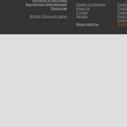
Награды и дипломы
Контактная информация
Прайс на рекламу
Прайс
Вакансии
Новости
Прайс
Статьи
Прайс
Форма обратной связи
Дизайн
Наше
Пред
Наши работы
Требо