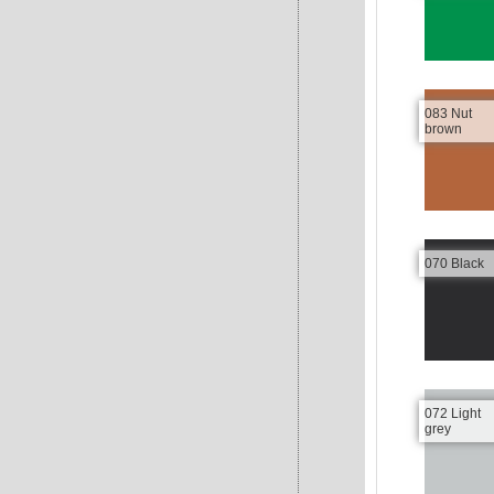
083 Nut
brown
070 Black
072 Light
grey