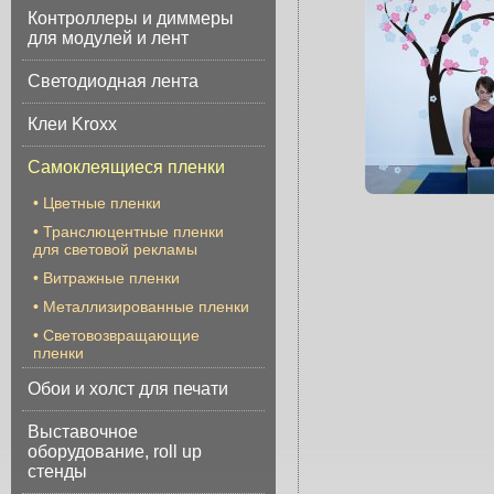
Контроллеры и диммеры
для модулей и лент
Светодиодная лента
Клеи Kroxx
Самоклеящиеся пленки
•
Цветные пленки
•
Транслюцентные пленки
для световой рекламы
•
Витражные пленки
•
Металлизированные пленки
•
Световозвращающие
пленки
Обои и холст для печати
Выставочное
оборудование, roll up
стенды