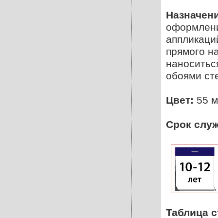
Назначени
оформлени
аппликаци
прямого н
наноситьс
обоями ст
Цвет:
55 м
Срок слу
Таблица 