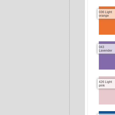
036 Light
orange
043
Lavender
426 Light
pink