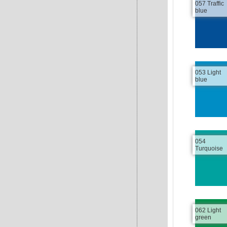
057 Traffic
blue
053 Light
blue
054
Turquoise
062 Light
green