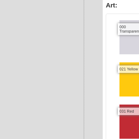
Art:
000
Transparen
021 Yellow
031 Red