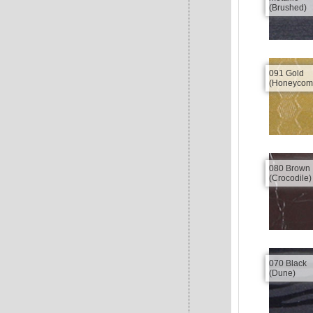
(Brushed)
091 Gold
(Honeycom
080 Brown
(Crocodile)
070 Black
(Dune)