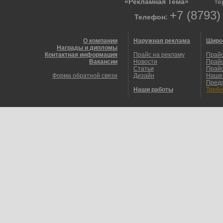
«Рекламная Тема»
те
+7 (8793)
Телефон:
О компании
Наружная реклама
Широ
Награды и дипломы
Контактная информация
Прайс на рекламу
Прайс
Вакансии
Новости
Прайс
Статьи
Прайс
Форма обратной связи
Дизайн
Наше
Пред
Наши работы
Требо