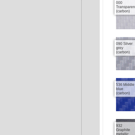
000
Transparen
(carbon)
090 Silver
grey
(carbon)
536 Middle
blue
(carbon)
932
Graphite
metallic