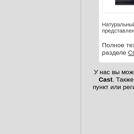
Натуральный
представлен
Полное те
разделе
С
У нас вы мож
Cast
. Такж
пункт или ре