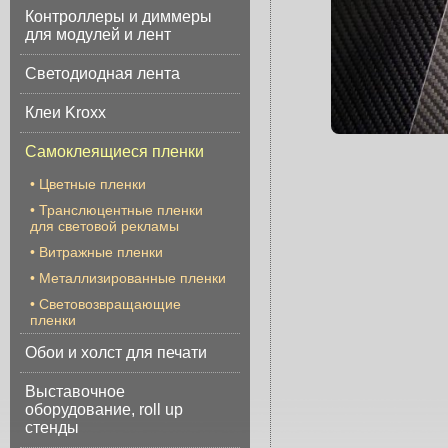
Контроллеры и диммеры
для модулей и лент
Светодиодная лента
Клеи Kroxx
Самоклеящиеся пленки
•
Цветные пленки
•
Транслюцентные пленки
для световой рекламы
•
Витражные пленки
•
Металлизированные пленки
•
Световозвращающие
пленки
Обои и холст для печати
Выставочное
оборудование, roll up
стенды