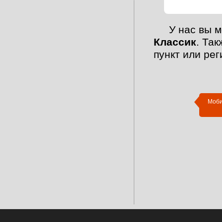
У нас вы 
Классик
. Та
пункт или ре
Моби