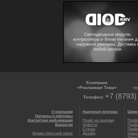
Светодиодные модули,
контроллеры и блоки питания д
наружной рекламы. Доставка 
любой регион.
Компания
«Рекламная Тема»
те
+7 (8793)
Телефон:
О компании
Наружная реклама
Широ
Награды и дипломы
Контактная информация
Прайс на рекламу
Прайс
Вакансии
Новости
Прайс
Статьи
Прайс
Форма обратной связи
Дизайн
Наше
Пред