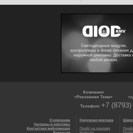
Светодиодные модули,
контроллеры и блоки питания д
наружной рекламы. Доставка 
любой регион.
Компания
«Рекламная Тема»
те
+7 (8793)
Телефон:
О компании
Наружная реклама
Широ
Награды и дипломы
Контактная информация
Прайс на рекламу
Прайс
Вакансии
Новости
Прайс