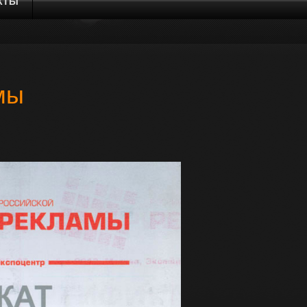
КТЫ
мы