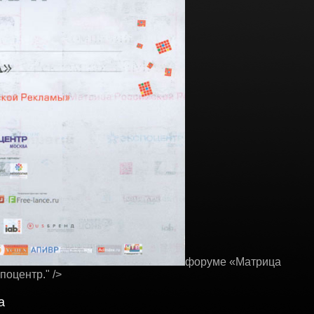
форуме «Матрица
оцентр." />
а