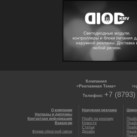
Светодиодные модули,
контроллеры и блоки питания д
наружной рекламы. Доставка 
любой регион.
Компания
«Рекламная Тема»
те
+7 (8793)
Телефон:
О компании
Наружная реклама
Широ
Награды и дипломы
Контактная информация
Прайс на рекламу
Прайс
Вакансии
Новости
Прайс
Статьи
Прайс
Форма обратной связи
Дизайн
Наше
Пред