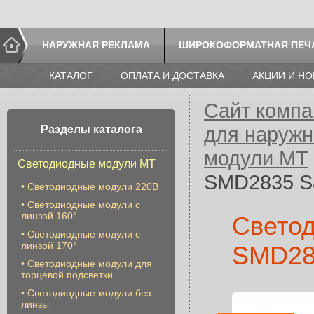
НАРУЖНАЯ РЕКЛАМА
ШИРОКОФОРМАТНАЯ ПЕЧ
КАТАЛОГ
ОПЛАТА И ДОСТАВКА
АКЦИИ И Н
Сайт компа
для наруж
Разделы каталога
модули МТ
Светодиодные модули МТ
SMD2835 S
•
Светодиодные модули 220В
•
Светодиодные модули с
линзой 160°
Свето
•
Светодиодные модули с
линзой 170°
SMD28
•
Светодиодные модули для
торцевой подсветки
•
Cветодиодные модули без
линзы