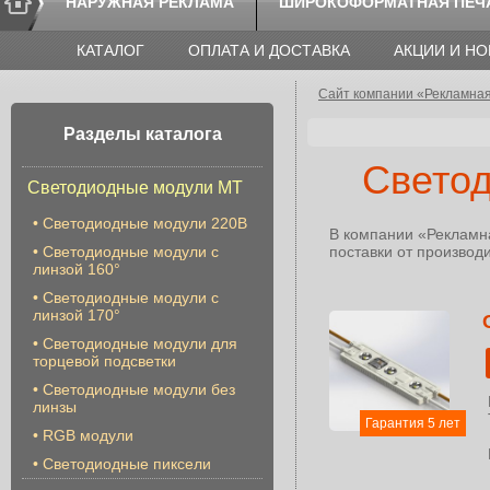
НАРУЖНАЯ РЕКЛАМА
ШИРОКОФОРМАТНАЯ ПЕЧ
КАТАЛОГ
ОПЛАТА И ДОСТАВКА
АКЦИИ И Н
Сайт компании «Рекламна
Разделы каталога
Свето
Светодиодные модули МТ
•
Светодиодные модули 220В
В компании «Рекламн
•
Светодиодные модули с
поставки от производ
линзой 160°
•
Светодиодные модули с
линзой 170°
•
Светодиодные модули для
торцевой подсветки
•
Cветодиодные модули без
линзы
Гарантия 5 лет
•
RGB модули
•
Светодиодные пиксели