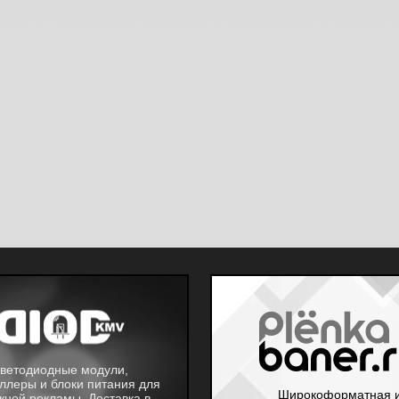
ветодиодные модули,
ллеры и блоки питания для
Широкоформатная 
жной рекламы. Доставка в