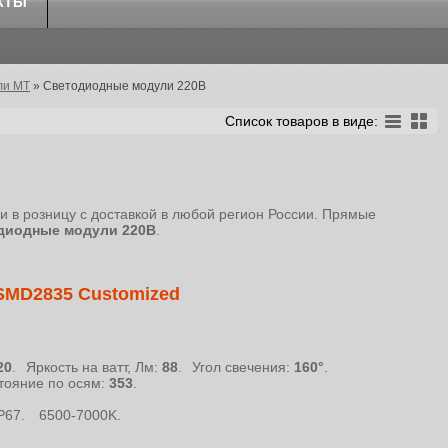
КТЫ
ли МТ
»
Светодиодные модули 220В
Список товаров в виде:
и в розницу с доставкой в любой регион России. Прямые
диодные модули 220В
.
 SMD2835 Customized
20
.
Яркость на ватт, Лм:
88
.
Угол свечения:
160°
.
тояние по осям:
353
.
P67.
6500-7000K.