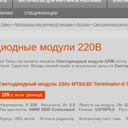
АТЬ
МАТЕРИАЛЫ ДЛЯ НАРУЖНОЙ РЕКЛАМЫ
КОНТА
ОВИНКИ
СПЕЦИФИКАЦИИ
я Тема»
»
Материалы для наружной рекламы
»
Каталог
»
Светодиодные моду
диодные модули 220В
ая Тема» вы можете заказать
Светодиодные модули 220В
оптом 
ителя. Гарантия. Всегда свежий прайс и актуальные цены на
Свето
Светодиодный модуль 220v MT8A3D Terminator-II
155
р. за шт. (розница)
Напряжение, В:
220
.
Мощность, Вт:
2.5
.
Яркость на модуль, Лм:
2
Тип кристалла:
3SMD 2835 Customized
.
Размер:
110*28*8,5
.
Расс
Корпус: ABS литой.
Al плата радиатор.
Контроллер пост. тока.
I