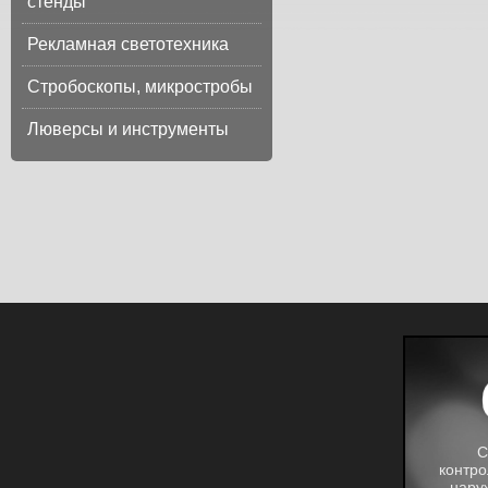
стенды
Рекламная светотехника
Стробоскопы, микростробы
Люверсы и инструменты
С
контро
нару